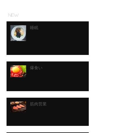
NEW
睡眠
爆食い
筋肉営業