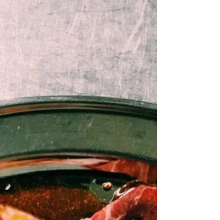
１年前の今日、 2017年５月17日に 焼肉 森の家はオ
ープンしました。 感謝感謝で 美味しい肉汁が溢れ
ております。 明日18日まで生ビール100円で ご提
供しておりますので 美味しい肉汁とビールの喉ご
しのハーモニーを お楽しみください！ #焼肉森の
家椎名町