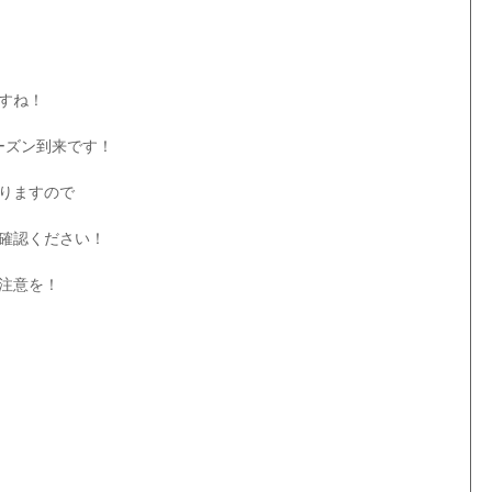
ですね！
ーズン到来です！
りますので
確認ください！
注意を！