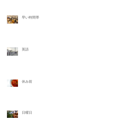
早い時間帯
英語
休み前
日曜日