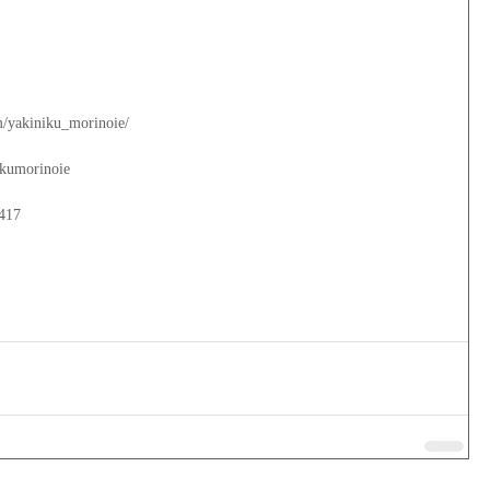
m/yakiniku_morinoie/
ikumorinoie
_417