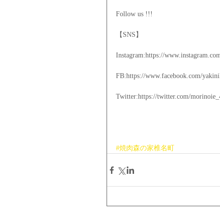
Follow us !!!
【SNS】
Instagram:https://www.instagram.co
FB:https://www.facebook.com/yakin
Twitter:https://twitter.com/morinoie
#焼肉森の家椎名町